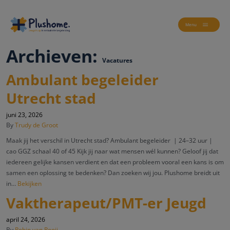
Menu
Archieven:
Vacatures
Ambulant begeleider
Utrecht stad
juni 23, 2026
By
Trudy de Groot
Maak jij het verschil in Utrecht stad? Ambulant begeleider | 24–32 uur |
cao GGZ schaal 40 of 45 Kijk jij naar wat mensen wél kunnen? Geloof jij dat
iedereen gelijke kansen verdient en dat een probleem vooral een kans is om
samen een oplossing te bedenken? Dan zoeken wij jou. Plushome breidt uit
in…
Bekijken
Vaktherapeut/PMT-er Jeugd
april 24, 2026
By
Robin van Rooij