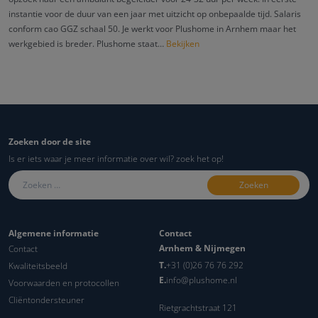
instantie voor de duur van een jaar met uitzicht op onbepaalde tijd. Salaris
conform cao GGZ schaal 50. Je werkt voor Plushome in Arnhem maar het
werkgebied is breder. Plushome staat…
Bekijken
Zoeken door de site
Is er iets waar je meer informatie over wil? zoek het op!
Zoeken naar:
Algemene informatie
Contact
Arnhem & Nijmegen
Contact
T.
+31 (0)26 76 76 292
Kwaliteitsbeeld
E.
info@plushome.nl
Voorwaarden en protocollen
Cliëntondersteuner
Rietgrachtstraat 121