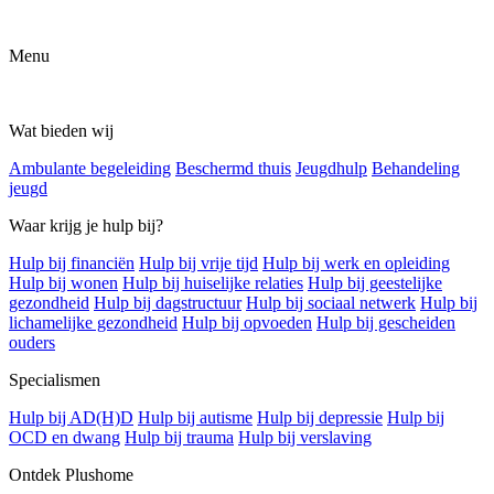
Menu
Wat bieden wij
Ambulante begeleiding
Beschermd thuis
Jeugdhulp
Behandeling
jeugd
Waar krijg je hulp bij?
Hulp bij financiën
Hulp bij vrije tijd
Hulp bij werk en opleiding
Hulp bij wonen
Hulp bij huiselijke relaties
Hulp bij geestelijke
gezondheid
Hulp bij dagstructuur
Hulp bij sociaal netwerk
Hulp bij
lichamelijke gezondheid
Hulp bij opvoeden
Hulp bij gescheiden
ouders
Specialismen
Hulp bij AD(H)D
Hulp bij autisme
Hulp bij depressie
Hulp bij
OCD en dwang
Hulp bij trauma
Hulp bij verslaving
Ontdek Plushome