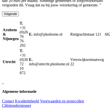
dan 20 euro per maand. Sommige gemeentes of zorgverzekeraars
vergoeden dit. Vraag dat na bij jouw verzekering of gemeente. "
Volgende
T.
+31
Arnhem
(0)26
&
E.
info@plushome.nl
Rietgrachtstraat 121
68
76
Nijmegen
76
292
T.
+31
(0)30
E.
Vreeswijksestraatweg
Utrecht
72
info@utrecht.plushome.nl
22
10
872
Algemene informatie
Contact
Kwaliteitsbeeld
Voorwaarden en protocollen
Cliëntondersteuner