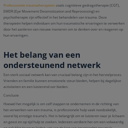
Professionele traumatherapieën
zoals cognitieve gedragstherapie (CGT),
EMDR (Eye Movement Desensitization and Reprocessing) en
psychotherapie zijn effectief in het behandelen van trauma. Deze
therapieën helpen individuen om hun traumatische ervaringen te verwerken
door het aanleren van nieuwe manieren om te denken over en reageren op
hun ervaringen.
Het belang van een
ondersteunend netwerk
Een sterk sociaal netwerk kan van cruciaal belang zijn in het herstelproces.
Vrienden en familie kunnen emotionele steun bieden, helpen bij dagelijkse
activiteiten en een luisterend oor bieden.
Conclusie
Hoewel het mogelijk is om zelf stappen te ondernemen in de richting van
het verwerken van een trauma, is professionele hulp vaak noodzakelijk,
vooral bij ernstige trauma’s. Het is belangrijk om te luisteren naar je lichaam
en geest en op tijd hulp te zoeken. Iedereen verdient het om een volwaardig
en gelukkig leven te leiden, vrij van de last van onverwerkte trauma’s.