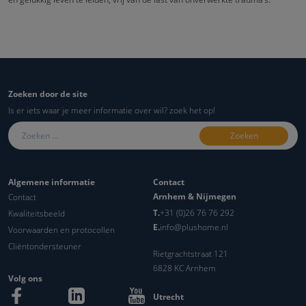
Zoeken door de site
Is er iets waar je meer informatie over wil? zoek het op!
Zoeken naar:
Algemene informatie
Contact
Arnhem & Nijmegen
Contact
T.
+31 (0)26 76 76 292
Kwaliteitsbeeld
E.
info@plushome.nl
Voorwaarden en protocollen
Cliëntondersteuner
Rietgrachtstraat 121
6828 KC Arnhem
Volg ons
Utrecht