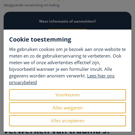
diepgaande verwerking en heling.
Meer informatie of aanmelden?
Aanmelden voor verwijzers
Cookie toestemming
We gebruiken cookies om je bezoek aan onze website te
Wat gebeurt er als je een
meten en zo de gebruikerservaring te verbeteren. Ook
trauma niet verwerkt?
meten we of onze advertenties effectief zijn,
bijvoorbeeld wanneer je een formulier invult. Alle
Het niet verwerken van een trauma kan leiden tot langdurige
gegevens worden anoniem verwerkt.
Lees hier ons
psychologische problemen zoals posttraumatische stressstoornis (PTSS),
privacybeleid
depressie, angststoornissen en in sommige gevallen tot fysieke
gezondheidsproblemen. Emoties kunnen onderdrukt worden wat resulteert
Voorkeuren
in emotionele uitbarstingen of juist emotionele afstomping.
Alles weigeren
Hoe helpt therapie bij het
Alles accepteren
verwerken van trauma’s?