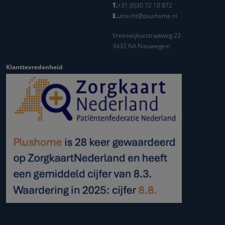
T.
+31 (0)30 72 10 872
E.
utrecht@plushome.nl
Vreeswijksestraatweg 22
3432 NA Nieuwegein
Klanttevredenheid