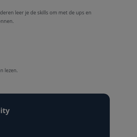
eren leer je de skills om met de ups en
ennen.
n lezen.
ity