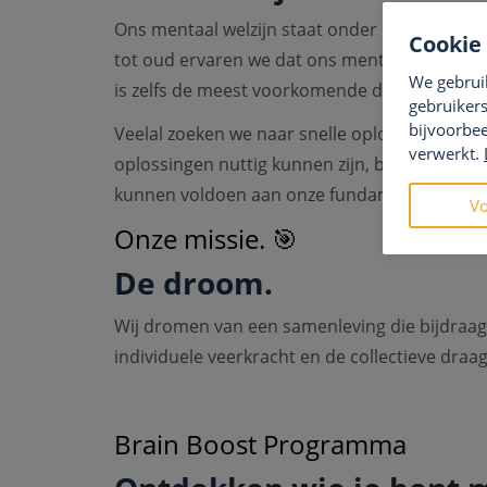
Ons mentaal welzijn staat onder druk! Dwars 
Cookie
tot oud ervaren we dat ons mentale welzijn a
We gebrui
is zelfs de meest voorkomende doodsoorzaak
gebruikers
bijvoorbee
Veelal zoeken we naar snelle oplossingen om
verwerkt.
oplossingen nuttig kunnen zijn, behandelen 
kunnen voldoen aan onze fundamentele psych
Vo
Onze missie. 🎯
De droom.
Wij dromen van een samenleving die bijdraagt
individuele veerkracht en de collectieve draa
Brain Boost Programma