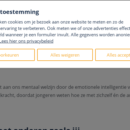
door alle generaties heerst een epidemie waar we nog veel
 toestemming
chteruit gaat, waarbij jongeren het hardst worden geraakt
ken cookies om je bezoek aan onze website te meten en zo de
 onder jongeren.
ervaring te verbeteren. Ook meten we of onze advertenties effecti
ld wanneer je een formulier invult. Alle gegevens worden anoni
 onze mentale gezondheid te verbeteren, zoals zelfhulpboek
Lees hier ons privacybeleid
ze slechts de symptomen. Het echte probleem is dat we als 
ologische behoeften van authenticiteit en verbondenheid.
orkeuren
Alles weigeren
Alles accep
 aan ons mentaal welzijn door de emotionele intelligentie 
gkracht, doordat jongeren weten hoe ze met zichzelf én de a