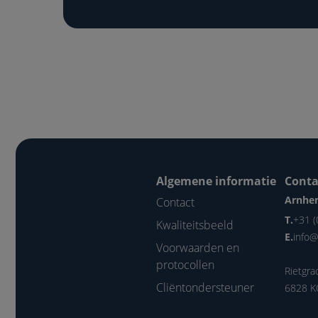
Algemene informatie
Conta
Arnhe
Contact
T.
+31 (
Kwaliteitsbeeld
E.
info@
Voorwaarden en
protocollen
Rietgra
Cliëntondersteuner
6828 K