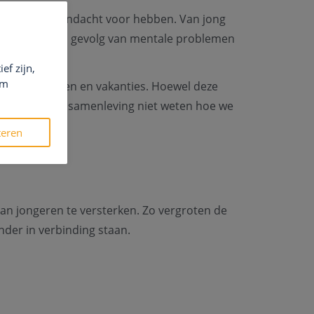
s te weinig aandacht voor hebben. Van jong
. Zelfmoord als gevolg van mentale problemen
ef zijn,
em
en, yogalessen en vakanties. Hoewel deze
individuen en samenleving niet weten hoe we
teren
van jongeren te versterken. Zo vergroten de
nder in verbinding staan.