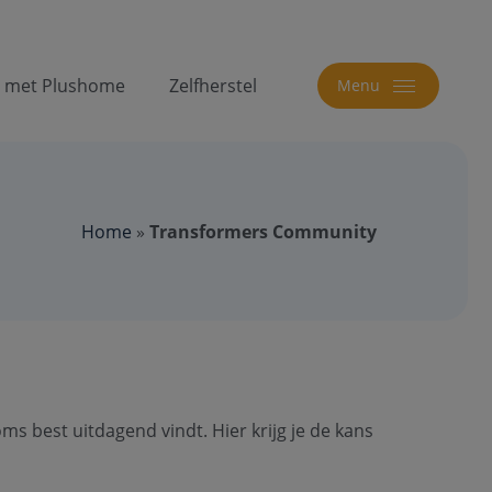
t met Plushome
Zelfherstel
Menu
Home
»
Transformers Community
ms best uitdagend vindt. Hier krijg je de kans