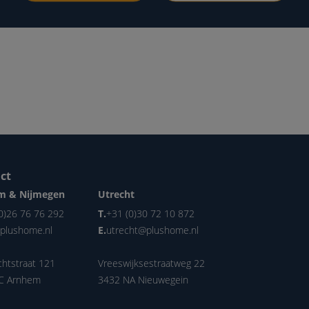
ct
m & Nijmegen
Utrecht
0)26 76 76 292
T.
+31 (0)30 72 10 872
plushome.nl
E.
utrecht@plushome.nl
chtstraat 121
Vreeswijksestraatweg 22
C Arnhem
3432 NA Nieuwegein