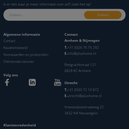
Is er iets waar je meer informatie over wil? zoek het op!
Zoeken naar:
Algemene informatie
Contact
Arnhem & Nijmegen
Contact
T.
+31 (0)26 76 76 292
Kwaliteitsbeeld
E.
info@plushome.nl
Voorwaarden en protocollen
Cliëntondersteuner
Rietgrachtstraat 121
6828 KC Arnhem
Volg ons
Utrecht
T.
+31 (0)30 72 10 872
E.
utrecht@plushome.nl
Vreeswijksestraatweg 22
3432 NA Nieuwegein
Klanttevredenheid