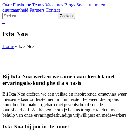
Over Plushome
Teams
Vacatures
Blogs
Social return en
duurzaamheid
Partners
Contact
Zoeken
naar:
Ixta Noa
Home
»
Ixta Noa
Bij Ixta Noa werken we samen aan herstel, met
ervaringsdeskundigheid als basis
Bij Ixta Noa creëren we een veilige en inspirerende omgeving waar
mensen elkaar ondersteunen in hun herstel. Iedereen die bij ons
komt heeft te maken (gehad) met psychische of sociale
kwetsbaarheid. Wij helpen je om je balans terug te vinden, met
behulp van onze ervaringsdeskundige vrijwilligers en medewerkers.
Ixta Noa bij jou in de buurt