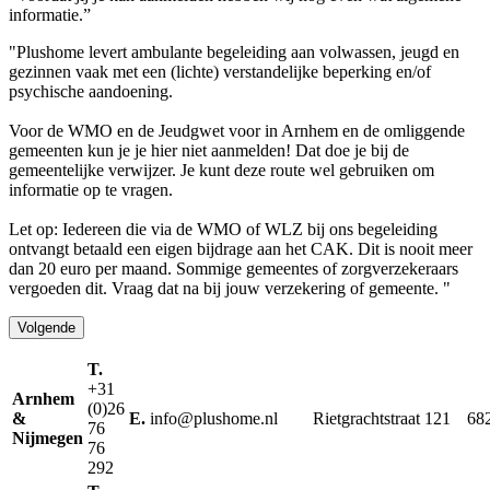
informatie.”
"Plushome levert ambulante begeleiding aan volwassen, jeugd en
gezinnen vaak met een (lichte) verstandelijke beperking en/of
psychische aandoening.
Voor de WMO en de Jeudgwet voor in Arnhem en de omliggende
gemeenten kun je je hier niet aanmelden! Dat doe je bij de
gemeentelijke verwijzer. Je kunt deze route wel gebruiken om
informatie op te vragen.
Let op: Iedereen die via de WMO of WLZ bij ons begeleiding
ontvangt betaald een eigen bijdrage aan het CAK. Dit is nooit meer
dan 20 euro per maand. Sommige gemeentes of zorgverzekeraars
vergoeden dit. Vraag dat na bij jouw verzekering of gemeente. "
Volgende
T.
+31
Arnhem
(0)26
&
E.
info@plushome.nl
Rietgrachtstraat 121
68
76
Nijmegen
76
292