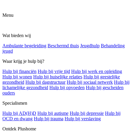
Menu
Wat bieden wij
Ambulante begeleiding
Beschermd thuis
Jeugdhulp
Behandeling
jeugd
Waar krijg je hulp bij?
Hulp bij financiën
Hulp bij vrije tijd
Hulp bij werk en opleiding
Hulp bij wonen
Hulp bij huiselijke relaties
Hulp bij geestelijke
gezondheid
Hulp bij dagstructuur
Hulp bij sociaal netwerk
Hulp bij
lichamelijke gezondheid
Hulp bij opvoeden
Hulp bij gescheiden
ouders
Specialismen
Hulp bij AD(H)D
Hulp bij autisme
Hulp bij depressie
Hulp bij
OCD en dwang
Hulp bij trauma
Hulp bij verslaving
Ontdek Plushome