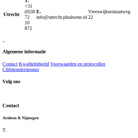
T.
+31
(0)30
E.
Vreeswijksestraatweg
Utrecht
72
info@utrecht.plushome.nl
22
10
872
Algemene informatie
Contact
Kwaliteitsbeeld
Voorwaarden en protocollen
Cliëntondersteuner
Volg ons
Contact
Arnhem & Nijmegen
T.