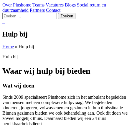
Over Plushome
Teams
Vacatures
Blogs
Social return en
duurzaamheid
Partners
Contact
Zoeken
naar:
Hulp bij
Home
»
Hulp bij
Hulp bij
Waar wij hulp bij bieden
Wat wij doen
Sinds 2009 specialiseert Plushome zich in het ambulant begeleiden
van mensen met een complexere hulpvraag. We begeleiden
kinderen, jongeren, volwassenen en gezinnen in hun thuissituatie.
Binnen gezinnen bieden we ook behandeling aan. Ook dit doen we
zoveel mogelijk thuis. Daarnaast bieden wij een 24 uurs
bereikbaarheidsdienst.