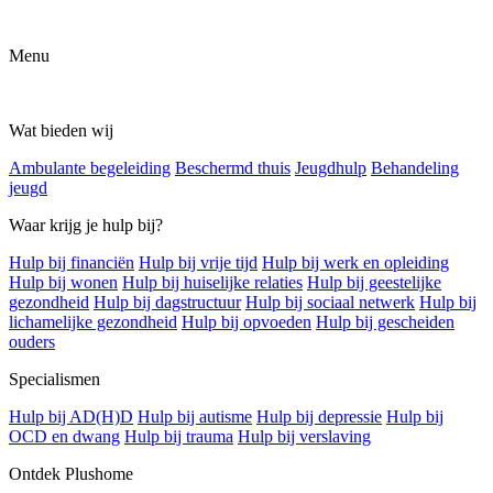
Menu
Wat bieden wij
Ambulante begeleiding
Beschermd thuis
Jeugdhulp
Behandeling
jeugd
Waar krijg je hulp bij?
Hulp bij financiën
Hulp bij vrije tijd
Hulp bij werk en opleiding
Hulp bij wonen
Hulp bij huiselijke relaties
Hulp bij geestelijke
gezondheid
Hulp bij dagstructuur
Hulp bij sociaal netwerk
Hulp bij
lichamelijke gezondheid
Hulp bij opvoeden
Hulp bij gescheiden
ouders
Specialismen
Hulp bij AD(H)D
Hulp bij autisme
Hulp bij depressie
Hulp bij
OCD en dwang
Hulp bij trauma
Hulp bij verslaving
Ontdek Plushome