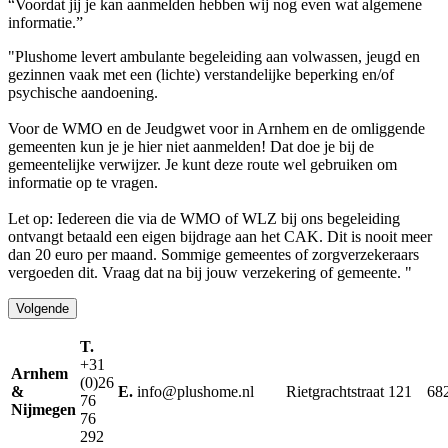
“Voordat jij je kan aanmelden hebben wij nog even wat algemene
informatie.”
"Plushome levert ambulante begeleiding aan volwassen, jeugd en
gezinnen vaak met een (lichte) verstandelijke beperking en/of
psychische aandoening.
Voor de WMO en de Jeudgwet voor in Arnhem en de omliggende
gemeenten kun je je hier niet aanmelden! Dat doe je bij de
gemeentelijke verwijzer. Je kunt deze route wel gebruiken om
informatie op te vragen.
Let op: Iedereen die via de WMO of WLZ bij ons begeleiding
ontvangt betaald een eigen bijdrage aan het CAK. Dit is nooit meer
dan 20 euro per maand. Sommige gemeentes of zorgverzekeraars
vergoeden dit. Vraag dat na bij jouw verzekering of gemeente. "
Volgende
T.
+31
Arnhem
(0)26
&
E.
info@plushome.nl
Rietgrachtstraat 121
68
76
Nijmegen
76
292