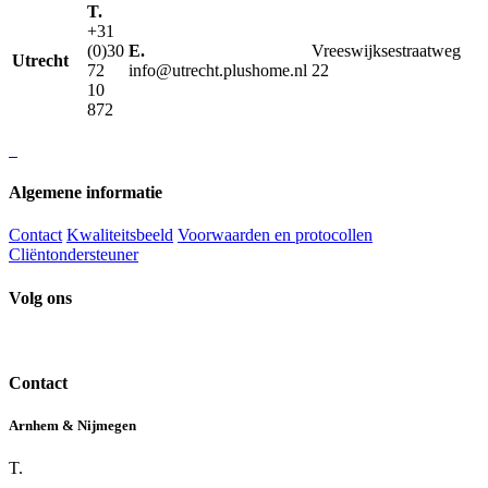
T.
+31
(0)30
E.
Vreeswijksestraatweg
Utrecht
72
info@utrecht.plushome.nl
22
10
872
Algemene informatie
Contact
Kwaliteitsbeeld
Voorwaarden en protocollen
Cliëntondersteuner
Volg ons
Contact
Arnhem & Nijmegen
T.