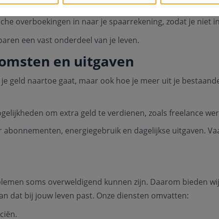
 apps beschikbaar die je helpen je uitgaven bij te houden e
che overboekingen in naar je spaarrekening, zodat je niet in
paren een vast onderdeel van je leven.
omsten en uitgaven
r je geld naartoe gaat, maar ook hoe je meer uit je bestaan
elijkheden om extra geld te verdienen, zoals freelance wer
ar abonnementen, energiegebruik en dagelijkse uitgaven. Vaa
oblemen soms overweldigend kunnen zijn. Daarom bieden wi
lan dat bij jouw leven past. Onze diensten omvatten:
ciën.