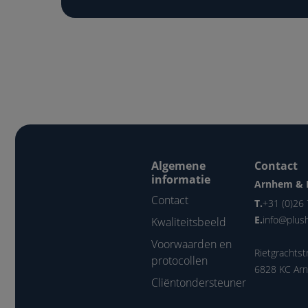
Algemene
Contact
informatie
Arnhem & 
Contact
T.
+31 (0)26
E.
info@plus
Kwaliteitsbeeld
Voorwaarden en
Rietgrachtst
protocollen
6828 KC Ar
Cliëntondersteuner