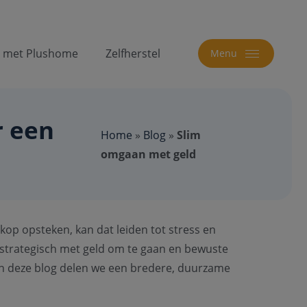
t met Plushome
Zelfherstel
Menu
r een
Home
»
Blog
»
Slim
omgaan met geld
kop opsteken, kan dat leiden tot stress en
 strategisch met geld om te gaan en bewuste
. In deze blog delen we een bredere, duurzame