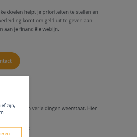
jke doelen helpt je prioriteiten te stellen en
verleiding komt om geld uit te geven aan
n aan je financiële welzijn.
ntact
ef zijn,
euzes maakt en verleidingen weerstaat. Hier
em
ke behoefte is.
teren