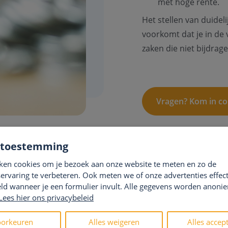
met hoge rente.
Het stellen van duideli
voorkomt dat je in de 
zaken die niet bijdrage
Vragen? Kom in co
 toestemming
cipline
ken cookies om je bezoek aan onze website te meten en zo de
ervaring te verbeteren. Ook meten we of onze advertenties effecti
duurzame financiële strategie. Dit betekent dat je bewust k
ld wanneer je een formulier invult. Alle gegevens worden anoni
wikkelen:
Lees hier ons privacybeleid
raag of je een aankoop echt nodig hebt of dat het een tijdelij
orkeuren
Alles weigeren
Alles accep