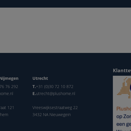
Klantte
Nijmegen
Utrecht
 76 76 292
T.
+31 (0)30 72 10 872
home.nl
E.
utrecht@plushome.nl
raat 121
Vreeswijksestraatweg 22
nhem
3432 NA Nieuwegein