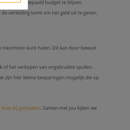
n binnen een bepaald budget te blijven.
 de verleiding komt om het geld uit te geven.
de inkomsten kunt halen. Dit kan door bewust
k of het verkopen van ongebruikte spullen.
k zijn hier kleine besparingen mogelijk die op
j
hulp bij geldzaken
. Samen met jou kijken we