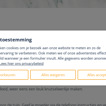
ine en schrijf een leuke kaart met een persoonlijke boodsch
 toestemming
g het bloemetje (op gepaste afstand) voor de deur.
ken cookies om je bezoek aan onze website te meten en zo de
ervaring te verbeteren. Ook meten we of onze advertenties effecti
ld wanneer je een formulier invult. Alle gegevens worden anoni
tje en leg deze (op gepaste afstand) voor de deur of laat ie
Lees hier ons privacybeleid
orkeuren
Alles weigeren
Alles accep
hilderskwasten weer tevoorschijn toveren? Maak een leuk schil
d deed, weer eens een leuk knutselwerkje maken.
or de tuin. Geef je moeder via de telefoon instructies en ve