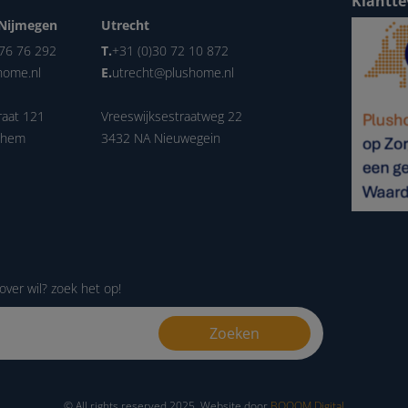
Klantte
Nijmegen
Utrecht
 76 76 292
T.
+31 (0)30 72 10 872
home.nl
E.
utrecht@plushome.nl
raat 121
Vreeswijksestraatweg 22
nhem
3432 NA Nieuwegein
over wil? zoek het op!
© All rights reserved 2025. Website door
BOOOM Digital