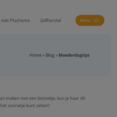
t met Plushome
Zelfherstel
Menu
Home
»
Blog
»
Moederdagtips
kan maken met een bezoekje, kun je haar dit
het zonnetje kunt zetten!