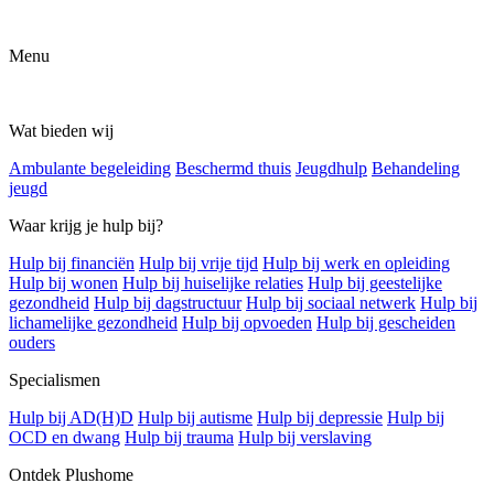
Menu
Wat bieden wij
Ambulante begeleiding
Beschermd thuis
Jeugdhulp
Behandeling
jeugd
Waar krijg je hulp bij?
Hulp bij financiën
Hulp bij vrije tijd
Hulp bij werk en opleiding
Hulp bij wonen
Hulp bij huiselijke relaties
Hulp bij geestelijke
gezondheid
Hulp bij dagstructuur
Hulp bij sociaal netwerk
Hulp bij
lichamelijke gezondheid
Hulp bij opvoeden
Hulp bij gescheiden
ouders
Specialismen
Hulp bij AD(H)D
Hulp bij autisme
Hulp bij depressie
Hulp bij
OCD en dwang
Hulp bij trauma
Hulp bij verslaving
Ontdek Plushome