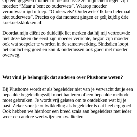
Op een gegeven moment in de discussie zei mijn cliënt tegen zijn
moeder: “Maar u bent zo ouderwets”. Waarop moeder
verontwaardigd uitriep: “Ouderwets? Ouderwets? Ik ben helemaal
niet ouderwets”. Precies op dat moment gingen er gelijktijdig drie
koekoeksklokken af.
Doordat mijn cliënt zo duidelijk liet merken dat hij mij vertrouwde
met deze taken die eerst zijn moeder verrichte, begon zijn moeder
ook wat soepeler te worden in de samenwerking. Sindsdien loopt
het contact erg goed en kan ik ondertussen ook goed met moeder
overweg.
Wat vind je belangrijk dat anderen over Plushome weten?
Bij Plushome wordt er als begeleider niet van je verwacht dat je een
bepaalde begeleidingsstijl moet hanteren of een bepaalde methode
moet gebruiken. Je wordt vrij gelaten om te ontdekken wat bij je
past. Zeker voor je ontwikkeling als begeleider is dat heel erg goed.
Ook hebben we hierdoor een breed scala aan begeleiders met ieder
weer een andere werkwijze en kwaliteiten.