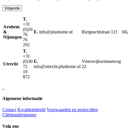
Volgende
T.
+31
Arnhem
(0)26
&
E.
info@plushome.nl
Rietgrachtstraat 121
68
76
Nijmegen
76
292
T.
+31
(0)30
E.
Vreeswijksestraatweg
Utrecht
72
info@utrecht.plushome.nl
22
10
872
Algemene informatie
Contact
Kwaliteitsbeeld
Voorwaarden en protocollen
Cliëntondersteuner
Volg ons