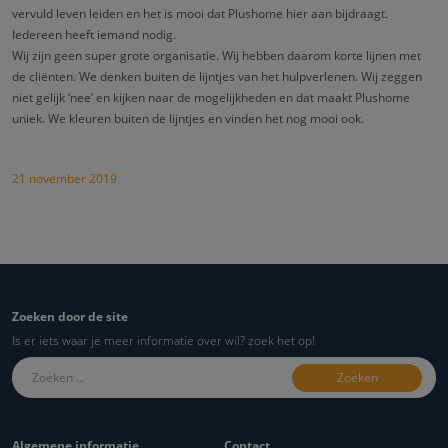
vervuld leven leiden en het is mooi dat Plushome hier aan bijdraagt.
Iedereen heeft iemand nodig.
Wij zijn geen super grote organisatie. Wij hebben daarom korte lijnen met
de cliënten. We denken buiten de lijntjes van het hulpverlenen. Wij zeggen
niet gelijk ‘nee’ en kijken naar de mogelijkheden en dat maakt Plushome
uniek. We kleuren buiten de lijntjes en vinden het nog mooi ook.
21 november 2019
Zoeken door de site
Is er iets waar je meer informatie over wil? zoek het op!
Zoeken naar:
Algemene informatie
Contact