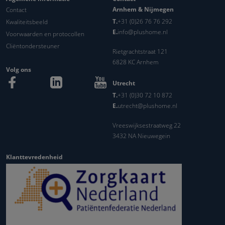
Arnhem & Nijmegen
Contact
T.
+31 (0)26 76 76 292
Kwaliteitsbeeld
E.
info@plushome.nl
Voorwaarden en protocollen
Cliëntondersteuner
Rietgrachtstraat 121
6828 KC Arnhem
Volg ons
Utrecht
T.
+31 (0)30 72 10 872
E.
utrecht@plushome.nl
Vreeswijksestraatweg 22
3432 NA Nieuwegein
Klanttevredenheid