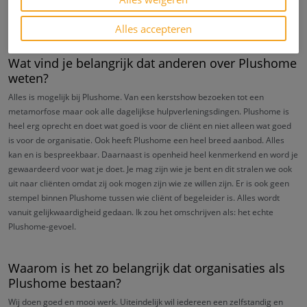
iemand in zijn kracht staan en dat is toch waar je het voor doet. Heel mooi
om deel van uit te maken. Ook was het een hele gezellige dag.
Alles accepteren
Wat vind je belangrijk dat anderen over Plushome
weten?
Alles is mogelijk bij Plushome. Van een kerstshow bezoeken tot een
metamorfose maar ook alle dagelijkse hulpverleningsdingen. Plushome is
heel erg oprecht en doet wat goed is voor de cliënt en niet alleen wat goed
is voor de organisatie. Ook heeft Plushome een heel breed aanbod. Alles
kan en is bespreekbaar. Daarnaast is openheid heel kenmerkend en word je
gewaardeerd voor wat je doet. Je mag zijn wie je bent en dit stralen we ook
uit naar cliënten omdat zij ook mogen zijn wie ze willen zijn. Er is ook geen
stempel binnen Plushome tussen wie cliënt of begeleider is. Alles wordt
vanuit gelijkwaardigheid gedaan. Ik zou het omschrijven als: het echte
Plushome-gevoel.
Waarom is het zo belangrijk dat organisaties als
Plushome bestaan?
Wij doen goed en mooi werk. Uiteindelijk wil iedereen een zelfstandig en