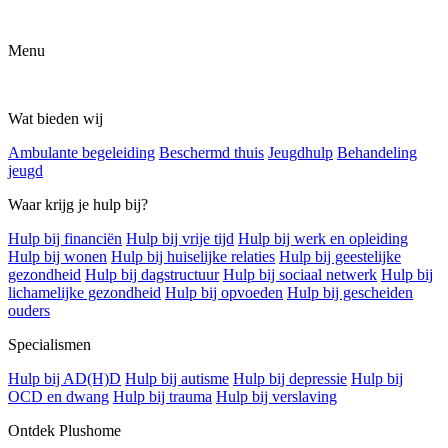
Menu
Wat bieden wij
Ambulante begeleiding
Beschermd thuis
Jeugdhulp
Behandeling
jeugd
Waar krijg je hulp bij?
Hulp bij financiën
Hulp bij vrije tijd
Hulp bij werk en opleiding
Hulp bij wonen
Hulp bij huiselijke relaties
Hulp bij geestelijke
gezondheid
Hulp bij dagstructuur
Hulp bij sociaal netwerk
Hulp bij
lichamelijke gezondheid
Hulp bij opvoeden
Hulp bij gescheiden
ouders
Specialismen
Hulp bij AD(H)D
Hulp bij autisme
Hulp bij depressie
Hulp bij
OCD en dwang
Hulp bij trauma
Hulp bij verslaving
Ontdek Plushome