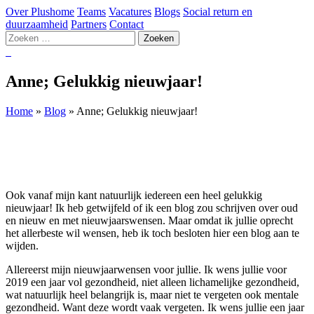
Over Plushome
Teams
Vacatures
Blogs
Social return en
duurzaamheid
Partners
Contact
Zoeken
naar:
Anne; Gelukkig nieuwjaar!
Home
»
Blog
»
Anne; Gelukkig nieuwjaar!
Ook vanaf mijn kant natuurlijk iedereen een heel gelukkig
nieuwjaar!
Ik heb getwijfeld of ik een blog zou schrijven over oud
en nieuw en met nieuwjaarswensen. Maar omdat ik jullie oprecht
het allerbeste wil wensen, heb ik toch besloten hier een blog aan te
wijden.
Allereerst mijn nieuwjaarwensen voor jullie. Ik wens jullie voor
2019 een jaar vol gezondheid, niet alleen lichamelijke gezondheid,
wat natuurlijk heel belangrijk is, maar niet te vergeten ook mentale
gezondheid. Want deze wordt vaak vergeten. Ik wens jullie een jaar