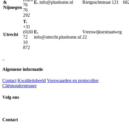
&
E.
info@plushome.nl
Rietgrachtstraat 121
68
76
Nijmegen
76
292
T.
+31
(0)30
E.
Vreeswijksestraatweg
Utrecht
72
info@utrecht.plushome.nl
22
10
872
Algemene informatie
Contact
Kwaliteitsbeeld
Voorwaarden en protocollen
Cliëntondersteuner
Volg ons
Contact