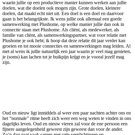
waarin jullie op een productieve manier kunnen werken aan jullie
doelen, wat die doelen ook mogen zijn. Grote doelen, kleinere
doelen, dat maakt echt niet uit. Een doel is een doel en daarvoor
gaan is het belangrijkste. Ik wens jullie ook allemaal een goede
samenwerking met Plushome, op welke manier jullie dan ook in
connectie staan met Plushome. Als cliënt, als medewerker, als
familie van cliënt, als samenwerkingspartner, wat voor relatie met
Plushome je ook hebt; ik hoop dat deze relatie dit jaar verder kan
groeien en tot mooie connecties en samenwerkingen mag leiden. Al
met al wens ik jullie natuurlijk een jaar waarin je veel mag genieten,
je (soms) kan lachen tot je buikpijn krijgt en je vooral jezelf mag
zijn.
Oud en nieuw ligt inmiddels al weer een paar nachten achter ons en
het “normale” ritme heeft zich weer een weg weten te vinden in ons
dagelijks leven. Oud en nieuw vieren zal voor de ene persoon een
fijnere aangelegenheid geweest zijn geweest dan voor de ander.
Zo’n dag gaat vaak samen met vele verplichtingen en