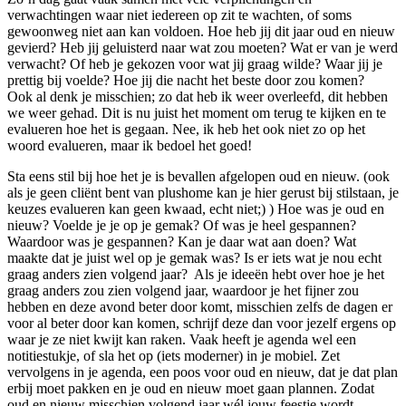
verwachtingen waar niet iedereen op zit te wachten, of soms
gewoonweg niet aan kan voldoen. Hoe heb jij dit jaar oud en nieuw
gevierd? Heb jij geluisterd naar wat zou moeten? Wat er van je werd
verwacht? Of heb je gekozen voor wat jij graag wilde? Waar jij je
prettig bij voelde? Hoe jij die nacht het beste door zou komen?
Ook al denk je misschien; zo dat heb ik weer overleefd, dit hebben
we weer gehad. Dit is nu juist het moment om terug te kijken en te
evalueren hoe het is gegaan. Nee, ik heb het ook niet zo op het
woord evalueren, maar ik bedoel het goed!
Sta eens stil bij hoe het je is bevallen afgelopen oud en nieuw. (ook
als je geen cliënt bent van plushome kan je hier gerust bij stilstaan, je
keuzes evalueren kan geen kwaad, echt niet;) ) Hoe was je oud en
nieuw? Voelde je je op je gemak? Of was je heel gespannen?
Waardoor was je gespannen? Kan je daar wat aan doen? Wat
maakte dat je juist wel op je gemak was? Is er iets wat je nou echt
graag anders zien volgend jaar? Als je ideeën hebt over hoe je het
graag anders zou zien volgend jaar, waardoor je het fijner zou
hebben en deze avond beter door komt, misschien zelfs de dagen er
voor al beter door kan komen, schrijf deze dan voor jezelf ergens op
waar je ze niet kwijt kan raken. Vaak heeft je agenda wel een
notitiestukje, of sla het op (iets moderner) in je mobiel. Zet
vervolgens in je agenda, een poos voor oud en nieuw, dat je dat plan
erbij moet pakken en je oud en nieuw moet gaan plannen. Zodat
oud en nieuw misschien volgend jaar wél jouw feestje wordt.